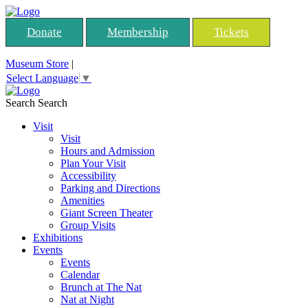
Donate
Membership
Tickets
Museum Store
|
Select Language
▼
Search
Search
Visit
Visit
Hours and Admission
Plan Your Visit
Accessibility
Parking and Directions
Amenities
Giant Screen Theater
Group Visits
Exhibitions
Events
Events
Calendar
Brunch at The Nat
Nat at Night