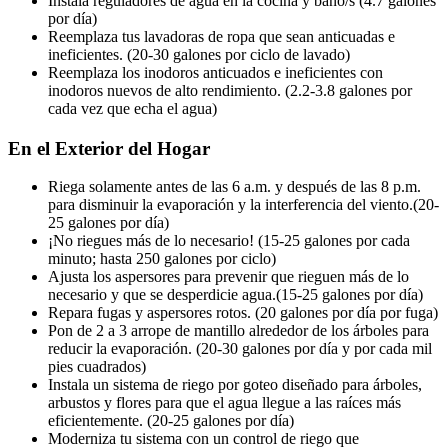
Instala reguladores de agua en la cocina y baño/s (4.7 galones
por día)
Reemplaza tus lavadoras de ropa que sean anticuadas e
ineficientes. (20-30 galones por ciclo de lavado)
Reemplaza los inodoros anticuados e ineficientes con
inodoros nuevos de alto rendimiento. (2.2-3.8 galones por
cada vez que echa el agua)
En el Exterior del Hogar
Riega solamente antes de las 6 a.m. y después de las 8 p.m.
para disminuir la evaporación y la interferencia del viento.(20-
25 galones por día)
¡No riegues más de lo necesario! (15-25 galones por cada
minuto; hasta 250 galones por ciclo)
Ajusta los aspersores para prevenir que rieguen más de lo
necesario y que se desperdicie agua.(15-25 galones por día)
Repara fugas y aspersores rotos. (20 galones por día por fuga)
Pon de 2 a 3 arrope de mantillo alrededor de los árboles para
reducir la evaporación. (20-30 galones por día y por cada mil
pies cuadrados)
Instala un sistema de riego por goteo diseñado para árboles,
arbustos y flores para que el agua llegue a las raíces más
eficientemente. (20-25 galones por día)
Moderniza tu sistema con un control de riego que